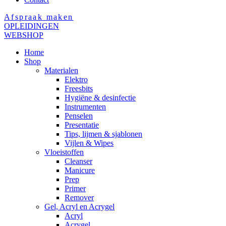
Afspraak maken
OPLEIDINGEN
WEBSHOP
Home
Shop
Materialen
Elektro
Freesbits
Hygiëne & desinfectie
Instrumenten
Penselen
Presentatie
Tips, lijmen & sjablonen
Vijlen & Wipes
Vloeistoffen
Cleanser
Manicure
Prep
Primer
Remover
Gel, Acryl en Acrygel
Acryl
Acrygel