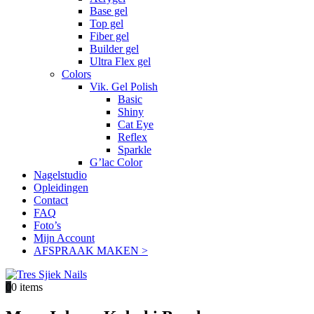
Base gel
Top gel
Fiber gel
Builder gel
Ultra Flex gel
Colors
Vik. Gel Polish
Basic
Shiny
Cat Eye
Reflex
Sparkle
G’lac Color
Nagelstudio
Opleidingen
Contact
FAQ
Foto’s
Mijn Account
AFSPRAAK MAKEN >
0
0 items