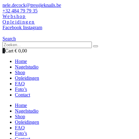
nele.decock@tressjieknails.be
+32 484 79 79 35
Webshop
Opleidingen
Facebook
Instagram
Search
0
Cart
€
0,00
Home
Nagelstudio
Shop
Opleidingen
FAQ
Foto’s
Contact
Home
Nagelstudio
Shop
Opleidingen
FAQ
Foto’s
Contact