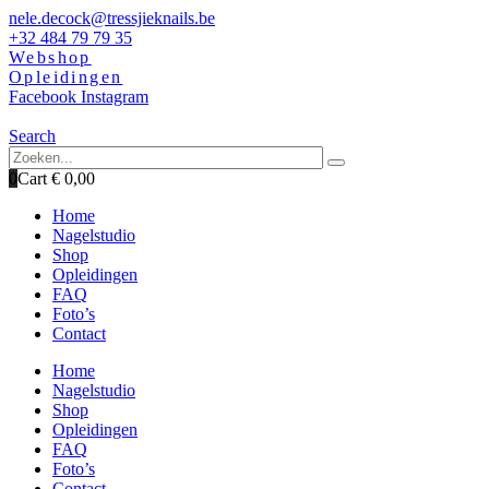
nele.decock@tressjieknails.be
+32 484 79 79 35
Webshop
Opleidingen
Facebook
Instagram
Search
0
Cart
€
0,00
Home
Nagelstudio
Shop
Opleidingen
FAQ
Foto’s
Contact
Home
Nagelstudio
Shop
Opleidingen
FAQ
Foto’s
Contact