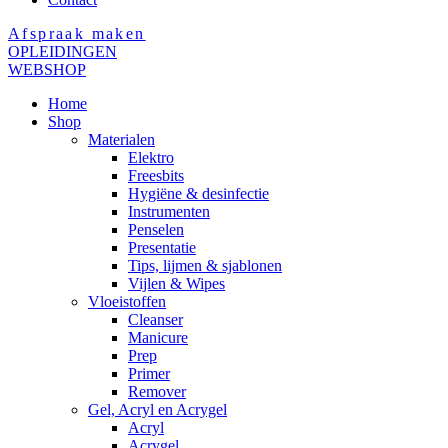
Afspraak maken
OPLEIDINGEN
WEBSHOP
Home
Shop
Materialen
Elektro
Freesbits
Hygiëne & desinfectie
Instrumenten
Penselen
Presentatie
Tips, lijmen & sjablonen
Vijlen & Wipes
Vloeistoffen
Cleanser
Manicure
Prep
Primer
Remover
Gel, Acryl en Acrygel
Acryl
Acrygel