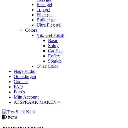
Base gel
Top gel
Fiber gel
Builder gel
Ultra Flex gel
Colors
Vik. Gel Polish
Basic
Shiny
Cat Eye
Reflex
Sparkle
G’lac Color
Nagelstudio
Opleidingen
Contact
FAQ
Foto’s
Mijn Account
AFSPRAAK MAKEN >
0
0 items